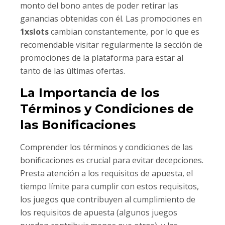
monto del bono antes de poder retirar las
ganancias obtenidas con él. Las promociones en
1xslots
cambian constantemente, por lo que es
recomendable visitar regularmente la sección de
promociones de la plataforma para estar al
tanto de las últimas ofertas.
La Importancia de los
Términos y Condiciones de
las Bonificaciones
Comprender los términos y condiciones de las
bonificaciones es crucial para evitar decepciones.
Presta atención a los requisitos de apuesta, el
tiempo límite para cumplir con estos requisitos,
los juegos que contribuyen al cumplimiento de
los requisitos de apuesta (algunos juegos