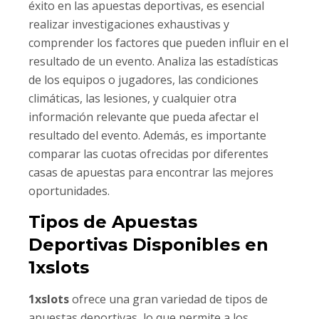
éxito en las apuestas deportivas, es esencial
realizar investigaciones exhaustivas y
comprender los factores que pueden influir en el
resultado de un evento. Analiza las estadísticas
de los equipos o jugadores, las condiciones
climáticas, las lesiones, y cualquier otra
información relevante que pueda afectar el
resultado del evento. Además, es importante
comparar las cuotas ofrecidas por diferentes
casas de apuestas para encontrar las mejores
oportunidades.
Tipos de Apuestas
Deportivas Disponibles en
1xslots
1xslots
ofrece una gran variedad de tipos de
apuestas deportivas, lo que permite a los