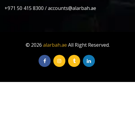
+971 50 415 8300 / accounts@alarbah.ae
© 2026
alarbah.ae
All Right Reserved.