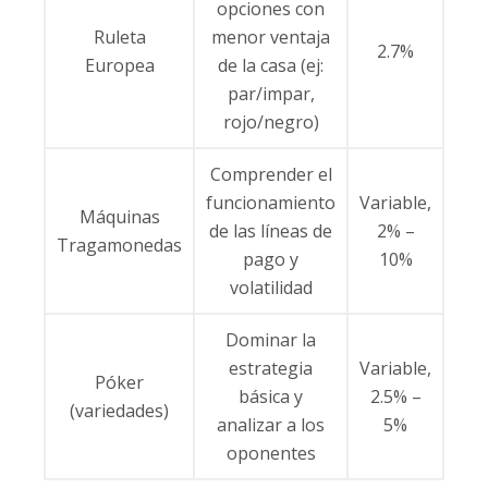
opciones con
Ruleta
menor ventaja
2.7%
Europea
de la casa (ej:
par/impar,
rojo/negro)
Comprender el
funcionamiento
Variable,
Máquinas
de las líneas de
2% –
Tragamonedas
pago y
10%
volatilidad
Dominar la
estrategia
Variable,
Póker
básica y
2.5% –
(variedades)
analizar a los
5%
oponentes