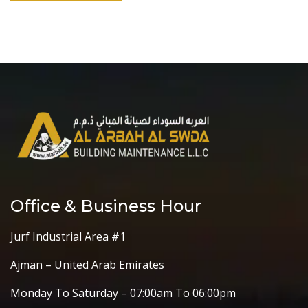
Office & Business Hour
Jurf Industrial Area #1
Ajman – United Arab Emirates
Monday To Saturday – 07:00am To 06:00pm