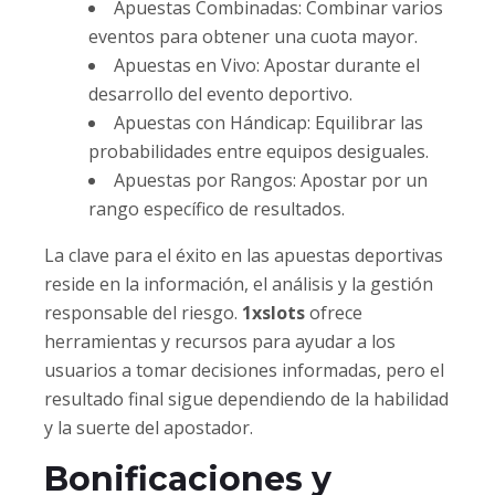
Apuestas Combinadas: Combinar varios
eventos para obtener una cuota mayor.
Apuestas en Vivo: Apostar durante el
desarrollo del evento deportivo.
Apuestas con Hándicap: Equilibrar las
probabilidades entre equipos desiguales.
Apuestas por Rangos: Apostar por un
rango específico de resultados.
La clave para el éxito en las apuestas deportivas
reside en la información, el análisis y la gestión
responsable del riesgo.
1xslots
ofrece
herramientas y recursos para ayudar a los
usuarios a tomar decisiones informadas, pero el
resultado final sigue dependiendo de la habilidad
y la suerte del apostador.
Bonificaciones y