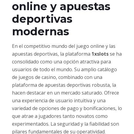
online y apuestas
deportivas
modernas
En el competitivo mundo del juego online y las
apuestas deportivas, la plataforma
1xslots
se ha
consolidado como una opción atractiva para
usuarios de todo el mundo. Su amplio catálogo
de juegos de casino, combinado con una
plataforma de apuestas deportivas robusta, la
hacen destacar en un mercado saturado. Ofrece
una experiencia de usuario intuitiva y una
variedad de opciones de pago y bonificaciones, lo
que atrae a jugadores tanto novatos como
experimentados. La seguridad y la fiabilidad son
pilares fundamentales de su operatividad.