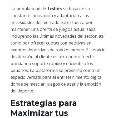
La popularidad de
1xslots
se basa en su
constante innovación y adaptación a las
necesidades del mercado. Se esfuerza por
mantener una oferta de juegos actualizada,
incluyendo las últimas novedades del sector, así
como por ofrecer cuotas competitivas en
eventos deportivos de todo el mundo. El servicio
de atención al cliente es otro punto fuerte,
brindando soporte rápido y eficiente a los
usuarios. La plataforma se presenta como un
espacio versátil para el entretenimiento digital,
donde se mezclan juegos de azar y la emoción
del deporte.
Estrategias para
Maximizar tus