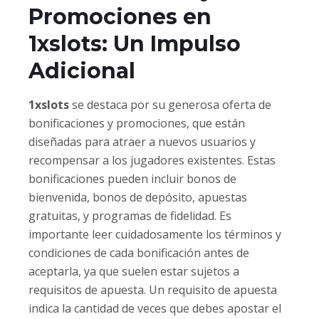
Promociones en
1xslots: Un Impulso
Adicional
1xslots
se destaca por su generosa oferta de
bonificaciones y promociones, que están
diseñadas para atraer a nuevos usuarios y
recompensar a los jugadores existentes. Estas
bonificaciones pueden incluir bonos de
bienvenida, bonos de depósito, apuestas
gratuitas, y programas de fidelidad. Es
importante leer cuidadosamente los términos y
condiciones de cada bonificación antes de
aceptarla, ya que suelen estar sujetos a
requisitos de apuesta. Un requisito de apuesta
indica la cantidad de veces que debes apostar el