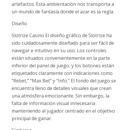
artefactos. Esta ambientación nos transporta a
un mundo de fantasía donde el azar es la regla.
Diseño
Slotrize Casino El diseño gráfico de Slotrize ha
sido cuidadosamente diseñado para ser fácil de
navegar e intuitivo en su uso. Los controles
están situados convenientemente en la parte
inferior del panel de juego, y los botones están
etiquetados claramente con indicaciones como
“Rebet,” “Max Bet” y “Info.” El fondo del juego se
encuentra lleno de detalles visuales que crean
una atmósfera emocionante. Sin embargo, la
falta de información visual innecesaria
manteniendo al jugador centrado en el objetivo
principal de ganar.