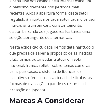
A cena lusa dos casinos pela internet exibe um
dinamismo crescente nos períodos mais
recentes. Após a abertura formal deste setor
regulado à iniciativa privada autorizada, diversas
marcas entram em cena constantemente,
disponibilizando aos jogadores lusitanos uma
seleção abrangente de alternativas.
Nesta exposição cuidada iremos detalhar tudo o
que precisa de saber a propósito de as inéditas
plataformas autorizadas a atuar em solo
nacional. Iremos refletir sobre temas como: as
principais casas, o sistema de licenças, os
incentivos oferecidos, a variedade de títulos, as
formas de transação a par de os recursos de
proteção do jogador.
Marcas A Considerar