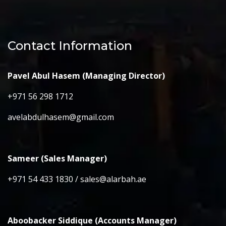
Contact Information
Pavel Abul Hasem (Managing Director)
+971 56 298 1712
avelabdulhasem@gmail.com
Sameer (Sales Manager)
+971 54 433 1830 / sales@alarbah.ae
Aboobacker Siddique (Accounts Manager)