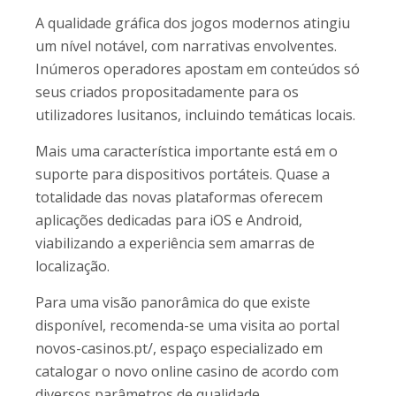
A qualidade gráfica dos jogos modernos atingiu
um nível notável, com narrativas envolventes.
Inúmeros operadores apostam em conteúdos só
seus criados propositadamente para os
utilizadores lusitanos, incluindo temáticas locais.
Mais uma característica importante está em o
suporte para dispositivos portáteis. Quase a
totalidade das novas plataformas oferecem
aplicações dedicadas para iOS e Android,
viabilizando a experiência sem amarras de
localização.
Para uma visão panorâmica do que existe
disponível, recomenda-se uma visita ao portal
novos-casinos.pt/, espaço especializado em
catalogar o novo online casino de acordo com
diversos parâmetros de qualidade.