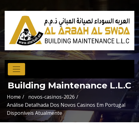
AL ARBAH AL SWDA
Building Maintenance L.L.C
Home
novos-casinos-2026
Análise Detalhada Dos Novos Casinos Em Portugal
Disponíveis Atualmente