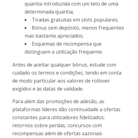
quantia introduzida com um teto de uma
determinada quantia;
Tiradas gratuitas em slots populares;
Bónus sem depósito, menos frequentes
mas bastante apreciados;
Esquemas de recompensa que
distinguem a utilização frequente.
Antes de aceitar qualquer bónus, estude com
cuidado os termos e condições, tendo em conta
de modo particular aos valores de rollover
exigidos e às datas de validade.
Para além das promoções de adesão, as
plataformas líderes dão continuidade a ofertas
constantes para utilizadores fidelizados:
retornos sobre perdas, concursos com
recompensas além de ofertas sazonais