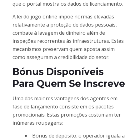
que o portal mostra os dados de licenciamento.
A lei do jogo online impõe normas elevadas
relativamente a proteção de dados pessoais,
combate à lavagem de dinheiro além de
inspeções recorrentes às infraestruturas. Estes
mecanismos preservam quem aposta assim
como asseguram a credibilidade do setor.
Bónus Disponíveis
Para Quem Se Inscreve
Uma das maiores vantagens dos agentes em
fase de lançamento consiste em os pacotes
promocionais. Estas promoções costumam ter
inúmeras roupagens:
Bónus de depósito: o operador iguala a