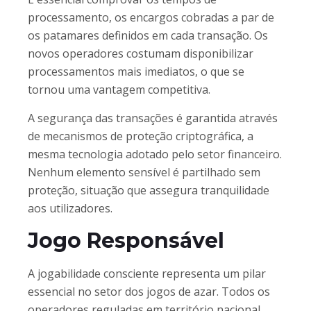
processamento, os encargos cobradas a par de
os patamares definidos em cada transação. Os
novos operadores costumam disponibilizar
processamentos mais imediatos, o que se
tornou uma vantagem competitiva.
A segurança das transações é garantida através
de mecanismos de proteção criptográfica, a
mesma tecnologia adotado pelo setor financeiro.
Nenhum elemento sensível é partilhado sem
proteção, situação que assegura tranquilidade
aos utilizadores.
Jogo Responsável
A jogabilidade consciente representa um pilar
essencial no setor dos jogos de azar. Todos os
operadores reguladas em território nacional