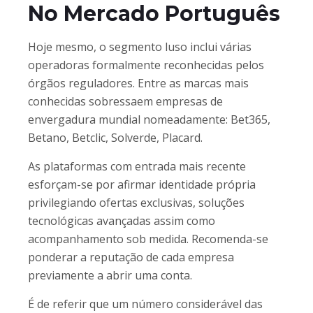
No Mercado Português
Hoje mesmo, o segmento luso inclui várias
operadoras formalmente reconhecidas pelos
órgãos reguladores. Entre as marcas mais
conhecidas sobressaem empresas de
envergadura mundial nomeadamente: Bet365,
Betano, Betclic, Solverde, Placard.
As plataformas com entrada mais recente
esforçam-se por afirmar identidade própria
privilegiando ofertas exclusivas, soluções
tecnológicas avançadas assim como
acompanhamento sob medida. Recomenda-se
ponderar a reputação de cada empresa
previamente a abrir uma conta.
É de referir que um número considerável das