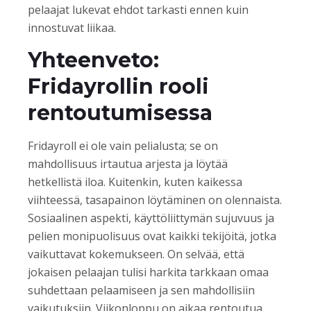
pelaajat lukevat ehdot tarkasti ennen kuin
innostuvat liikaa.
Yhteenveto:
Fridayrollin rooli
rentoutumisessa
Fridayroll ei ole vain pelialusta; se on
mahdollisuus irtautua arjesta ja löytää
hetkellistä iloa. Kuitenkin, kuten kaikessa
viihteessä, tasapainon löytäminen on olennaista.
Sosiaalinen aspekti, käyttöliittymän sujuvuus ja
pelien monipuolisuus ovat kaikki tekijöitä, jotka
vaikuttavat kokemukseen. On selvää, että
jokaisen pelaajan tulisi harkita tarkkaan omaa
suhdettaan pelaamiseen ja sen mahdollisiin
vaikutuksiin. Viikonloppu on aikaa rentoutua,