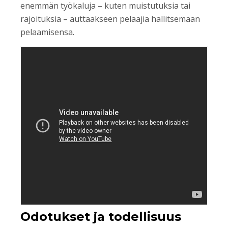
enemmän työkaluja – kuten muistutuksia tai
rajoituksia – auttaakseen pelaajia hallitsemaan
pelaamisensa.
Odotukset ja todellisuus