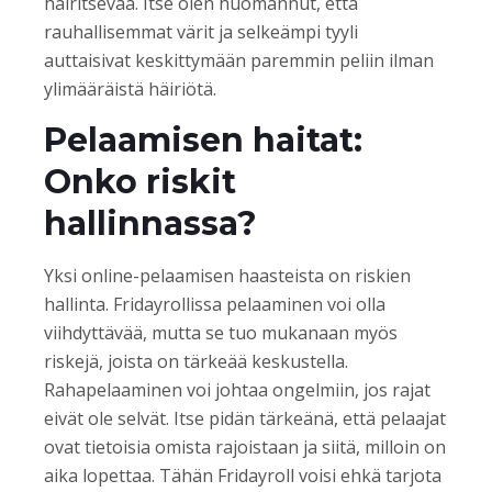
häiritsevää. Itse olen huomannut, että
rauhallisemmat värit ja selkeämpi tyyli
auttaisivat keskittymään paremmin peliin ilman
ylimääräistä häiriötä.
Pelaamisen haitat:
Onko riskit
hallinnassa?
Yksi online-pelaamisen haasteista on riskien
hallinta. Fridayrollissa pelaaminen voi olla
viihdyttävää, mutta se tuo mukanaan myös
riskejä, joista on tärkeää keskustella.
Rahapelaaminen voi johtaa ongelmiin, jos rajat
eivät ole selvät. Itse pidän tärkeänä, että pelaajat
ovat tietoisia omista rajoistaan ja siitä, milloin on
aika lopettaa. Tähän Fridayroll voisi ehkä tarjota