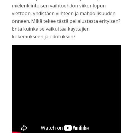
mielenkiintoisen vaihtoehdon viikonlopun
viettoon, yhdistäen viihteen ja mahdollisuuden
onneen. Mikä tekee tästä pelialustasta erityisen?
Entä kuinka se vaikuttaa käyttäjien
kokemukseen ja odotuksiin?