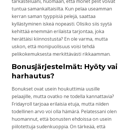
tarkasteluani, huomaan, että monet pelit voivat
tuntua samankaltaisilta. Kun pelaa useamman
kerran saman tyyppisiä pelejä, saattaa
kyllästyminen iskeä nopeasti. Olisiko siis syytä
kehittää enemmän erilaista tarjontaa, joka
herättäisi kiinnostusta? En ole varma, mutta
uskon, että monipuolisuus voisi tehdä
pelikokemuksesta merkittävästi rikkaamman.
Bonusjärjestelmät: Hyöty vai
harhautus?
Bonukset ovat usein houkuttimia uusille
pelaajille, mutta ovatko ne todella kannattavia?
Fridayroll tarjoaa erilaisia etuja, mutta niiden
todellinen arvo voi olla hämärä. Pelatessani olen
huomannut, että bonusten ehdoissa on usein
piilotettuja sudenkuoppia. On tärkeää, että