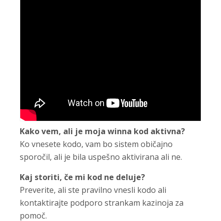
Kako vem, ali je moja winna kod aktivna?
Ko vnesete kodo, vam bo sistem običajno
sporočil, ali je bila uspešno aktivirana ali ne.
Kaj storiti, če mi kod ne deluje?
Preverite, ali ste pravilno vnesli kodo ali
kontaktirajte podporo strankam kazinoja za
pomoč.