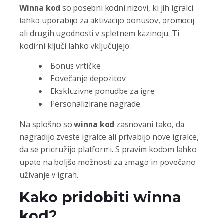
Winna kod
so posebni kodni nizovi, ki jih igralci
lahko uporabijo za aktivacijo bonusov, promocij
ali drugih ugodnosti v spletnem kazinoju. Ti
kodirni ključi lahko vključujejo:
Bonus vrtičke
Povečanje depozitov
Ekskluzivne ponudbe za igre
Personalizirane nagrade
Na splošno so
winna kod
zasnovani tako, da
nagradijo zveste igralce ali privabijo nove igralce,
da se pridružijo platformi. S pravim kodom lahko
upate na boljše možnosti za zmago in povečano
uživanje v igrah.
Kako pridobiti winna
kod?