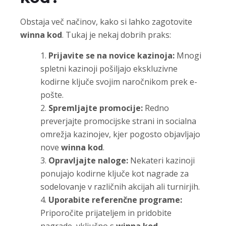
Obstaja več načinov, kako si lahko zagotovite
winna kod
. Tukaj je nekaj dobrih praks:
Prijavite se na novice kazinoja:
Mnogi
spletni kazinoji pošiljajo ekskluzivne
kodirne ključe svojim naročnikom prek e-
pošte.
Spremljajte promocije:
Redno
preverjajte promocijske strani in socialna
omrežja kazinojev, kjer pogosto objavljajo
nove
winna kod
.
Opravljajte naloge:
Nekateri kazinoji
ponujajo kodirne ključe kot nagrade za
sodelovanje v različnih akcijah ali turnirjih.
Uporabite referenčne programe:
Priporočite prijateljem in pridobite