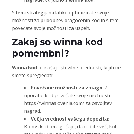
nagrade, vključno s
winna kod
.
S temi strategijami lahko optimizirate svoje
možnosti za pridobitev dragocenih kod in s tem
povečate svoje možnosti za uspeh.
Zakaj so winna kod
pomembni?
Winna kod
prinašajo številne prednosti, ki jih ne
smete spregledati:
Povečane možnosti za zmago:
Z
uporabo kod povečate svoje možnosti
https://winnaslovenia.com/ za osvojitev
nagrad.
Večja vrednost vašega depozita:
Bonus kod omogočajo, da dobite več, kot