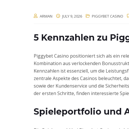
ARMAN
JULY 9, 2026
PIGGYBET CASINO
5 Kennzahlen zu Pigg
Piggybet Casino positioniert sich als ein r
Kombination aus verlockenden Bonusstrukture
Kennzahlen ist essenziell, um die Leistungs
zentrale Aspekte des Casinos beleuchtet, d
sowie der Kundenservice und die Sicherheits
der ersten Schritte, finden interessierte Sp
Spieleportfolio und 