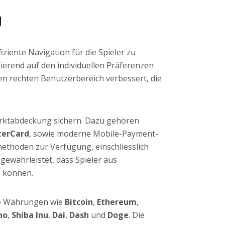
g
fiziente Navigation für die Spieler zu
erend auf den individuellen Präferenzen
en rechten Benutzerbereich verbessert, die
Marktabdeckung sichern. Dazu gehören
terCard
, sowie moderne Mobile-Payment-
methoden zur Verfügung, einschliesslich
t gewährleistet, dass Spieler aus
 können.
ale Währungen wie
Bitcoin
,
Ethereum
,
no
,
Shiba Inu
,
Dai
,
Dash
und
Doge
. Die