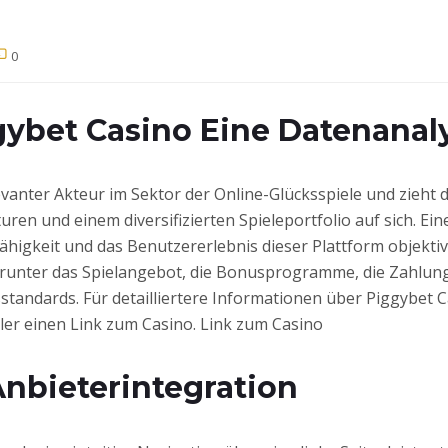
0
ybet Casino Eine Datenanalys
elevanter Akteur im Sektor der Online-Glücksspiele und zieht
n und einem diversifizierten Spieleportfolio auf sich. Ein
fähigkeit und das Benutzererlebnis dieser Plattform objekt
arunter das Spielangebot, die Bonusprogramme, die Zahlung
standards. Für detailliertere Informationen über Piggybet Ca
ieler einen Link zum Casino. Link zum Casino
Anbieterintegration