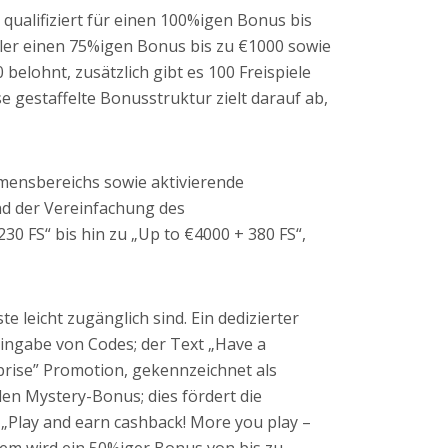
qualifiziert für einen 100%igen Bonus bis
ieler einen 75%igen Bonus bis zu €1000 sowie
belohnt, zusätzlich gibt es 100 Freispiele
ese gestaffelte Bonusstruktur zielt darauf ab,
mmensbereichs sowie aktivierende
nd der Vereinfachung des
0 FS“ bis hin zu „Up to €4000 + 380 FS“,
 leicht zugänglich sind. Ein dedizierter
ingabe von Codes; der Text „Have a
rprise” Promotion, gekennzeichnet als
den Mystery-Bonus; dies fördert die
 „Play and earn cashback! More you play –