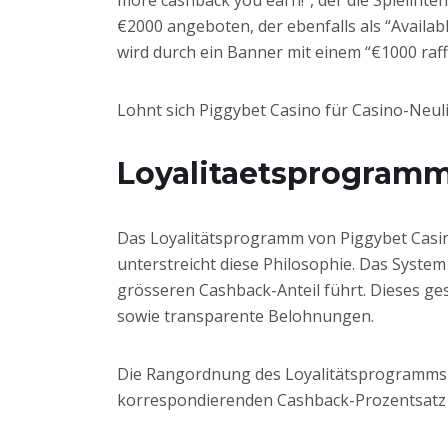
more cashback you earn!“, der die Spielinte
€2000 angeboten, der ebenfalls als “Availab
wird durch ein Banner mit einem “€1000 raffl
Lohnt sich Piggybet Casino für Casino-Neuli
Loyalitaetsprogramm
Das Loyalitätsprogramm von Piggybet Casino
unterstreicht diese Philosophie. Das Syste
grösseren Cashback-Anteil führt. Dieses ges
sowie transparente Belohnungen.
Die Rangordnung des Loyalitätsprogramms um
korrespondierenden Cashback-Prozentsatz