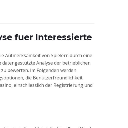
e fuer Interessierte
 die Aufmerksamkeit von Spielern durch eine
e datengestützte Analyse der betrieblichen
iv zu bewerten. Im Folgenden werden
soptionen, die Benutzerfreundlichkeit
sino, einschliesslich der Registrierung und