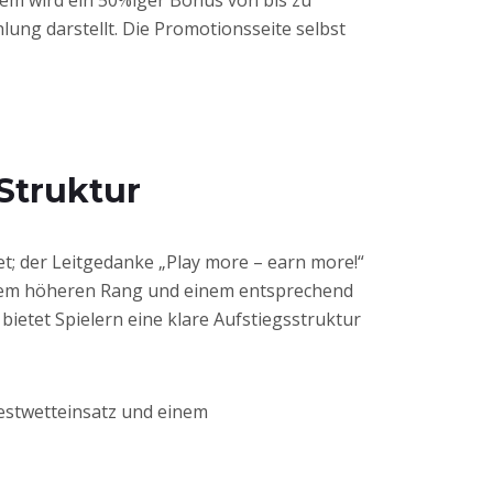
dem wird ein 50%iger Bonus von bis zu
lung darstellt. Die Promotionsseite selbst
Struktur
t; der Leitgedanke „Play more – earn more!“
einem höheren Rang und einem entsprechend
bietet Spielern eine klare Aufstiegsstruktur
destwetteinsatz und einem