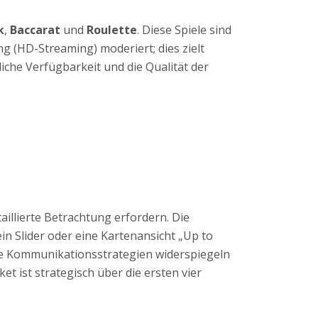
k
,
Baccarat
und
Roulette
. Diese Spiele sind
g (HD-Streaming) moderiert; dies zielt
liche Verfügbarkeit und die Qualität der
illierte Betrachtung erfordern. Die
n Slider oder eine Kartenansicht „Up to
he Kommunikationsstrategien widerspiegeln
 ist strategisch über die ersten vier