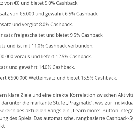
tz von €0 und bietet 5.0% Cashback.
insatz von €5.000 und gewährt 6.5% Cashback.
nsatz und vergibt 8.0% Cashback.
insatz freigeschaltet und bietet 9.5% Cashback.
satz und ist mit 11.0% Cashback verbunden.
00.000 voraus und liefert 12.5% Cashback.
nsatz und gewährt 14.0% Cashback.
rdert €500.000 Wetteinsatz und bietet 15.5% Cashback.
elern klare Ziele und eine direkte Korrelation zwischen Akti
darunter die markante Stufe „Pragmatic“, was zur Individu
ereich des aktuellen Rangs ein „Learn more“-Button integrie
ung des Spiels. Das automatische, rangbasierte Cashback-Sys
kt.