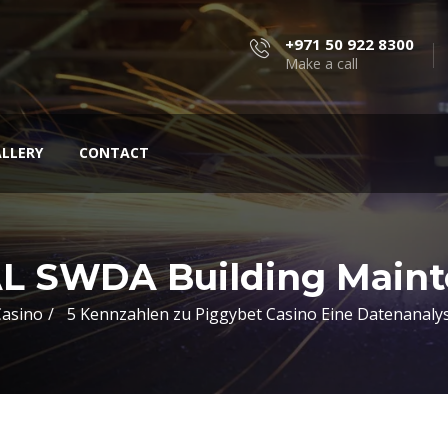
+971 50 922 8300
Make a call
LLERY
CONTACT
L SWDA Building Mainte
Casino
5 Kennzahlen zu Piggybet Casino Eine Datenanalys