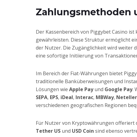
Zahlungsmethoden u
Der Kassenbereich von Piggybet Casino ist k
gewährleisten. Diese Struktur ermöglicht e
der Nutzer. Die Zugänglichkeit wird weiter
eine sofortige Initiierung von Transaktione
Im Bereich der Fiat-Währungen bietet Piggy
traditionelle Banküberweisungen und Instan
Lösungen wie
Apple Pay
und
Google Pay
.
SEPA
,
EPS
,
iDeal
,
Interac
,
MBWay
,
Neteller
verschiedenen geografischen Regionen be
Für Nutzer von Kryptowährungen offeriert 
Tether US
und
USD Coin
sind ebenso vertre