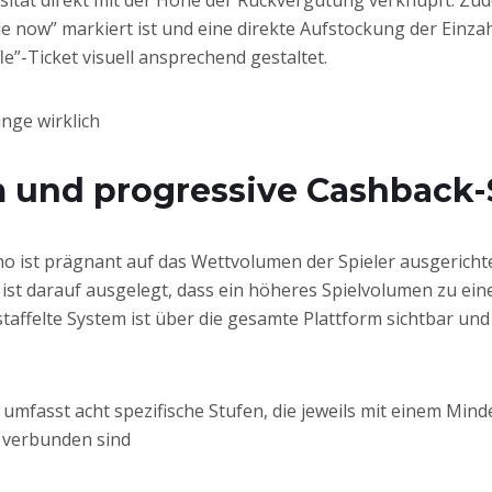
nsität direkt mit der Höhe der Rückvergütung verknüpft. Zu
le now” markiert ist und eine direkte Aufstockung der Einzah
e”-Ticket visuell ansprechend gestaltet.
nge wirklich
 und progressive Cashback-
 ist prägnant auf das Wettvolumen der Spieler ausgerichte
m ist darauf ausgelegt, dass ein höheres Spielvolumen zu 
taffelte System ist über die gesamte Plattform sichtbar und 
fasst acht spezifische Stufen, die jeweils mit einem Min
 verbunden sind