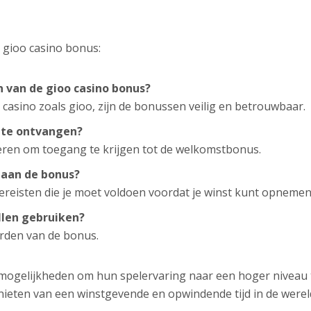
e gioo casino bonus:
n van de gioo casino bonus?
d casino zoals gioo, zijn de bonussen veilig en betrouwbaar.
 te ontvangen?
reren om toegang te krijgen tot de welkomstbonus.
 aan de bonus?
reisten die je moet voldoen voordat je winst kunt opnemen
llen gebruiken?
arden van de bonus.
 mogelijkheden om hun spelervaring naar een hoger niveau t
enieten van een winstgevende en opwindende tijd in de werel