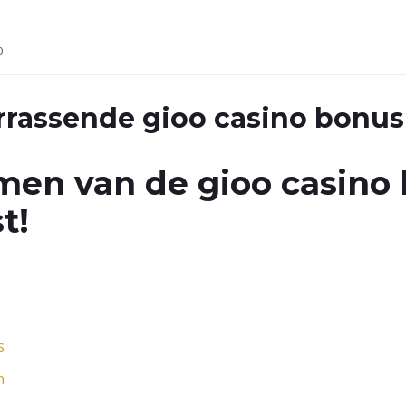
0
rrassende gioo casino bonus
en van de gioo casino
t!
s
n