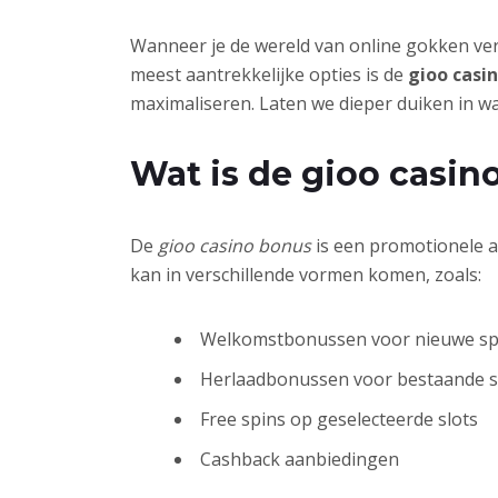
Wanneer je de wereld van online gokken verk
meest aantrekkelijke opties is de
gioo casi
maximaliseren. Laten we dieper duiken in wa
Wat is de gioo casin
De
gioo casino bonus
is een promotionele a
kan in verschillende vormen komen, zoals:
Welkomstbonussen voor nieuwe sp
Herlaadbonussen voor bestaande s
Free spins op geselecteerde slots
Cashback aanbiedingen