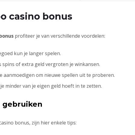
oo casino bonus
 bonus
profiteer je van verschillende voordelen:
egoed kun je langer spelen.
s spins of extra geld vergroten je winkansen.
e aanmoedigen om nieuwe spellen uit te proberen.
e minder van je eigen geld hoeft in te zetten.
e gebruiken
sino bonus, zijn hier enkele tips: