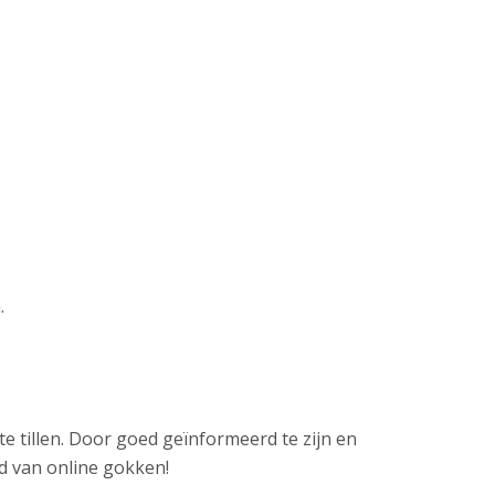
.
e tillen. Door goed geïnformeerd te zijn en
d van online gokken!