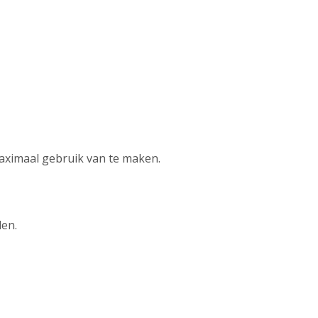
aximaal gebruik van te maken.
en.