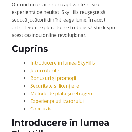
Oferind nu doar jocuri captivante, ci și o
experiență de neuitat, SkyHills reușește să
seducă jucătorii din întreaga lume. În acest
articol, vom explora tot ce trebuie să știi despre
acest cazinou online revoluționar.
Cuprins
Introducere în lumea SkyHills
Jocuri oferite
Bonusuri și promoții
Securitate și licențiere
Metode de plată și retragere
Experiența utilizatorului
Concluzie
Introducere în lumea