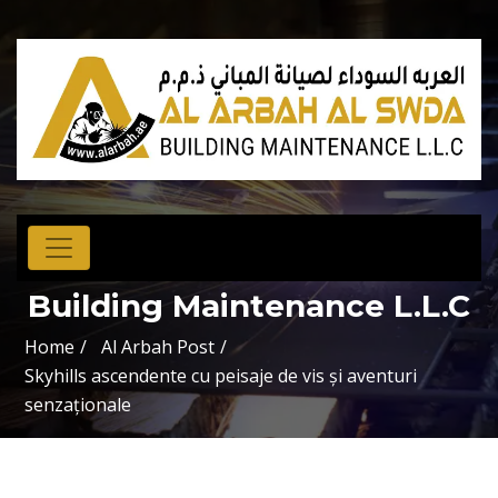
AL ARBAH AL SWDA
Building Maintenance L.L.C
Home
Al Arbah Post
Skyhills ascendente cu peisaje de vis și aventuri
senzaționale