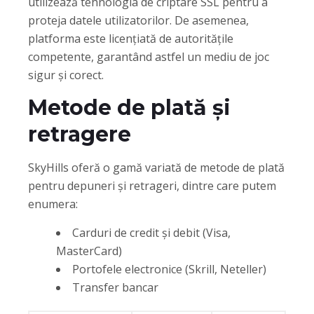
utilizează tehnologia de criptare SSL pentru a
proteja datele utilizatorilor. De asemenea,
platforma este licențiată de autoritățile
competente, garantând astfel un mediu de joc
sigur și corect.
Metode de plată și
retragere
SkyHills oferă o gamă variată de metode de plată
pentru depuneri și retrageri, dintre care putem
enumera:
Carduri de credit și debit (Visa,
MasterCard)
Portofele electronice (Skrill, Neteller)
Transfer bancar