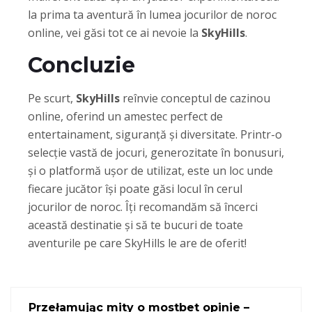
la prima ta aventură în lumea jocurilor de noroc
online, vei găsi tot ce ai nevoie la
SkyHills
.
Concluzie
Pe scurt,
SkyHills
reînvie conceptul de cazinou
online, oferind un amestec perfect de
entertainament, siguranță și diversitate. Printr-o
selecție vastă de jocuri, generozitate în bonusuri,
și o platformă ușor de utilizat, este un loc unde
fiecare jucător își poate găsi locul în cerul
jocurilor de noroc. Îți recomandăm să încerci
această destinatie și să te bucuri de toate
aventurile pe care SkyHills le are de oferit!
Przełamując mity o mostbet opinie –