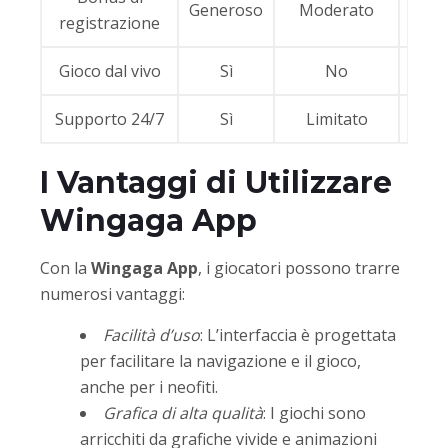
Generoso
Moderato
S
registrazione
Gioco dal vivo
Sì
No
Supporto 24/7
Sì
Limitato
I Vantaggi di Utilizzare
Wingaga App
Con la
Wingaga App
, i giocatori possono trarre
numerosi vantaggi:
Facilità d’uso
: L’interfaccia è progettata
per facilitare la navigazione e il gioco,
anche per i neofiti.
Grafica di alta qualità
: I giochi sono
arricchiti da grafiche vivide e animazioni