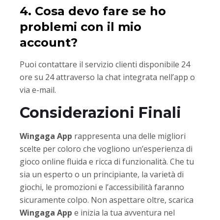
4. Cosa devo fare se ho
problemi con il mio
account?
Puoi contattare il servizio clienti disponibile 24
ore su 24 attraverso la chat integrata nell’app o
via e-mail.
Considerazioni Finali
Wingaga App
rappresenta una delle migliori
scelte per coloro che vogliono un’esperienza di
gioco online fluida e ricca di funzionalità. Che tu
sia un esperto o un principiante, la varietà di
giochi, le promozioni e l’accessibilità faranno
sicuramente colpo. Non aspettare oltre, scarica
Wingaga App
e inizia la tua avventura nel