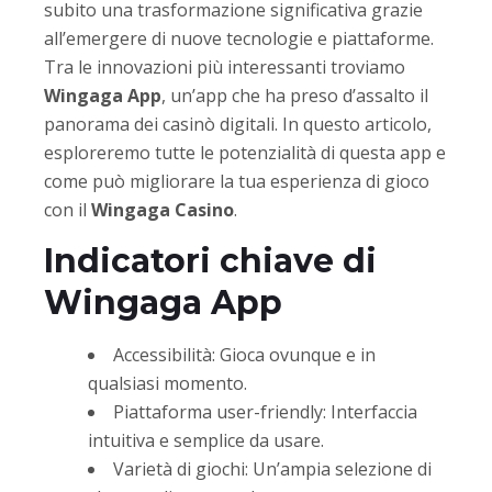
subito una trasformazione significativa grazie
all’emergere di nuove tecnologie e piattaforme.
Tra le innovazioni più interessanti troviamo
Wingaga App
, un’app che ha preso d’assalto il
panorama dei casinò digitali. In questo articolo,
esploreremo tutte le potenzialità di questa app e
come può migliorare la tua esperienza di gioco
con il
Wingaga Casino
.
Indicatori chiave di
Wingaga App
Accessibilità: Gioca ovunque e in
qualsiasi momento.
Piattaforma user-friendly: Interfaccia
intuitiva e semplice da usare.
Varietà di giochi: Un’ampia selezione di