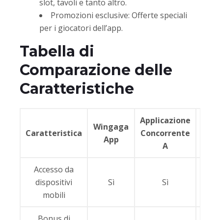
slot, tavoli e tanto altro.
Promozioni esclusive: Offerte speciali
per i giocatori dell’app.
Tabella di
Comparazione delle
Caratteristiche
Applicazione
Appl
Wingaga
Caratteristica
Concorrente
Conc
App
A
Accesso da
dispositivi
Sì
Sì
mobili
Bonus di