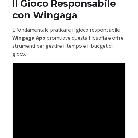
Il Gioco Responsabile
con Wingaga
È fondamentale praticare il gioco responsabile.
Wingaga App
promuove questa filosofia e offre
strumenti per gestire il tempo e il budget di
gioco.