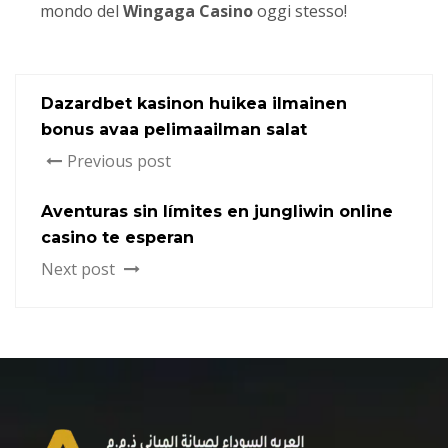
mondo del
Wingaga Casino
oggi stesso!
Dazardbet kasinon huikea ilmainen
bonus avaa pelimaailman salat
Previous post
Aventuras sin límites en jungliwin online
casino te esperan
Next post