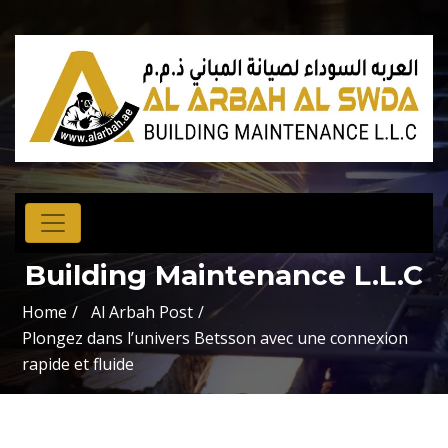
AL ARBAH AL SWDA
Building Maintenance L.L.C
Home
Al Arbah Post
Plongez dans l’univers Betsson avec une connexion
rapide et fluide