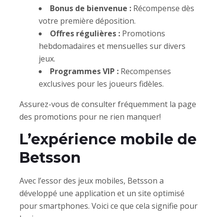
Bonus de bienvenue :
Récompense dès
votre première déposition.
Offres régulières :
Promotions
hebdomadaires et mensuelles sur divers
jeux.
Programmes VIP :
Recompenses
exclusives pour les joueurs fidèles.
Assurez-vous de consulter fréquemment la page
des promotions pour ne rien manquer!
L’expérience mobile de
Betsson
Avec l’essor des jeux mobiles, Betsson a
développé une application et un site optimisé
pour smartphones. Voici ce que cela signifie pour