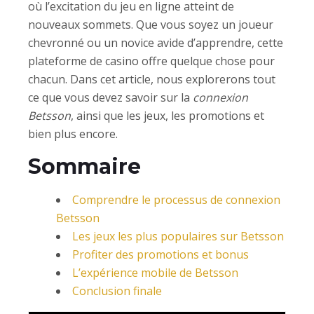
où l’excitation du jeu en ligne atteint de
nouveaux sommets. Que vous soyez un joueur
chevronné ou un novice avide d’apprendre, cette
plateforme de casino offre quelque chose pour
chacun. Dans cet article, nous explorerons tout
ce que vous devez savoir sur la
connexion
Betsson
, ainsi que les jeux, les promotions et
bien plus encore.
Sommaire
Comprendre le processus de connexion
Betsson
Les jeux les plus populaires sur Betsson
Profiter des promotions et bonus
L’expérience mobile de Betsson
Conclusion finale