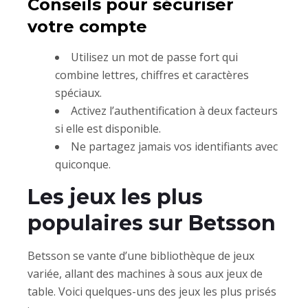
Conseils pour sécuriser
votre compte
Utilisez un mot de passe fort qui
combine lettres, chiffres et caractères
spéciaux.
Activez l’authentification à deux facteurs
si elle est disponible.
Ne partagez jamais vos identifiants avec
quiconque.
Les jeux les plus
populaires sur Betsson
Betsson se vante d’une bibliothèque de jeux
variée, allant des machines à sous aux jeux de
table. Voici quelques-uns des jeux les plus prisés