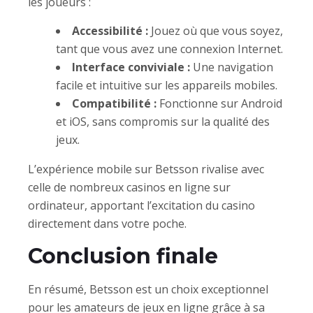
les joueurs :
Accessibilité :
Jouez où que vous soyez,
tant que vous avez une connexion Internet.
Interface conviviale :
Une navigation
facile et intuitive sur les appareils mobiles.
Compatibilité :
Fonctionne sur Android
et iOS, sans compromis sur la qualité des
jeux.
L’expérience mobile sur Betsson rivalise avec
celle de nombreux casinos en ligne sur
ordinateur, apportant l’excitation du casino
directement dans votre poche.
Conclusion finale
En résumé, Betsson est un choix exceptionnel
pour les amateurs de jeux en ligne grâce à sa