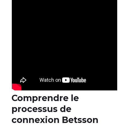
Comprendre le
processus de
connexion Betsson