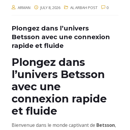
ARMAN
JULY 8, 2026
AL ARBAH POST
0
Plongez dans l’univers
Betsson avec une connexion
rapide et fluide
Plongez dans
l’univers Betsson
avec une
connexion rapide
et fluide
Bienvenue dans le monde captivant de
Betsson
,