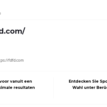
0
fd.com/
ps://fdfd.com
 voor vanuit een
Entdecken Sie Spo
ximale resultaten
Wahl unter Berü