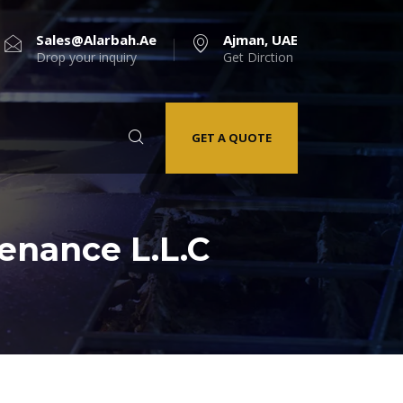
Sales@alarbah.ae
Ajman, UAE
Drop your inquiry
Get Dirction
GET A QUOTE
nance L.L.C