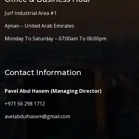
Jurf Industrial Area #1
Ajman – United Arab Emirates
Monday To Saturday – 07:00am To 06:00pm
Contact Information
Pavel Abul Hasem (Managing Director)
+971 56 298 1712
avelabdulhasem@gmail.com