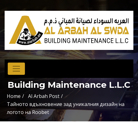
AL ARBAH AL SWDA
Building Maintenance L.L.C
Home
Al Arbah Post
Тайното вдъхновение зад уникалния дизайн на
логото на Roobet